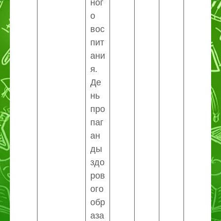
ног
о
вос
пит
ани
я.
Де
нь
про
паг
ан
ды
здо
ров
ого
обр
аза