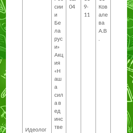
сии
04
9-
Ков
и
11
але
Бе
ва
ла
А.В
рус
.
и»
Акц
ия
«Н
аш
а
сил
а в
ед
инс
тве
Идеолог