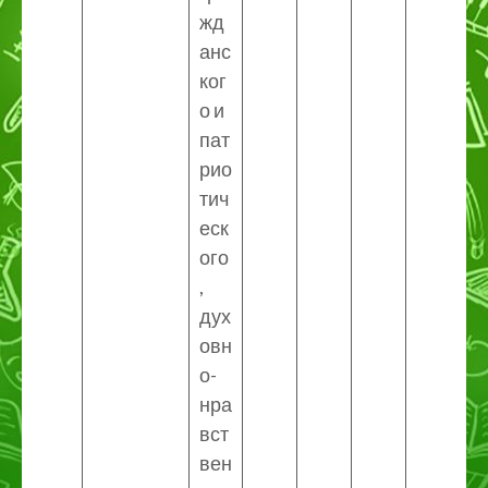
жд
анс
ког
о и
пат
рио
тич
еск
ого
,
дух
овн
о-
нра
вст
вен