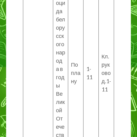
оци
да
бел
ору
сск
ого
нар
Кл.
од
По
рук
а в
1-
пла
ово
год
11
ну
д.1-
ы
11
Ве
лик
ой
От
ече
ств