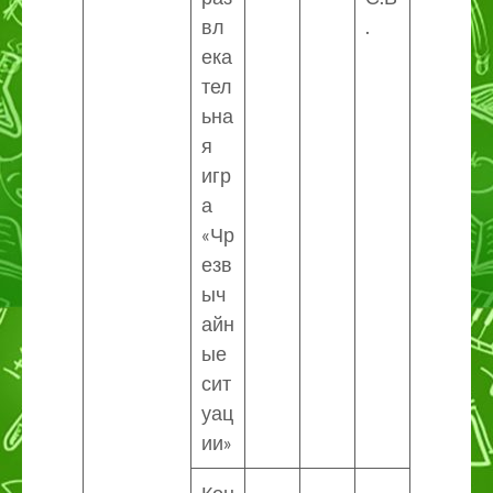
вл
.
ека
тел
ьна
я
игр
а
«Чр
езв
ыч
айн
ые
сит
уац
ии»