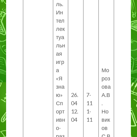
ль.
Ин
тел
лек
туа
льн
ая
игр
а
Мо
«Я
роз
зна
ова
ю»
26.
7-
А.В
Сп
04
11
.
орт
12.
1-
Но
ивн
04
11
вик
о-
ов
раз
С.В