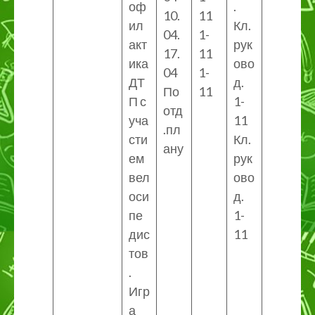
оф
.
10.
11
ил
Кл.
04.
1-
акт
рук
17.
11
ика
ово
04
1-
ДТ
д.
По
11
П с
1-
отд
уча
11
.пл
сти
Кл.
ану
ем
рук
вел
ово
оси
д.
пе
1-
дис
11
тов
.
Игр
а