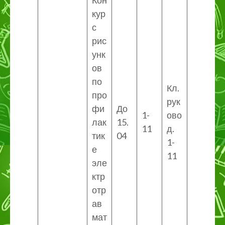
Кон
кур
с
рис
унк
ов
по
Кл.
про
рук
фи
До
1-
ово
лак
15.
11
д.
тик
04
1-
е
11
эле
ктр
отр
ав
мат