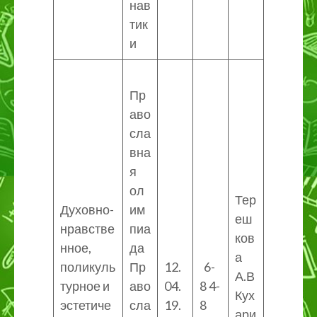
нав
тик
и
Пр
аво
сла
вна
я
ол
Тер
Духовно-
им
еш
нравстве
пиа
ков
нное,
да
а
поликуль
Пр
12.
6-
А.В
турное и
аво
04.
8 4-
Кух
эстетиче
сла
19.
8
ари