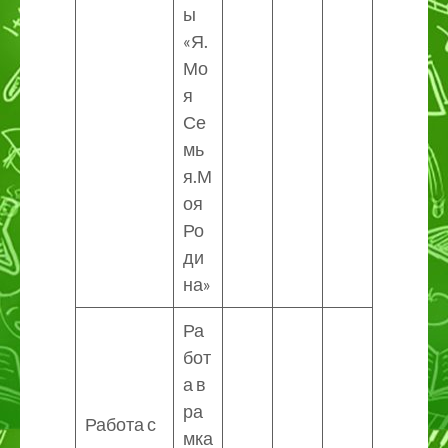
ы
«Я.
Мо
я
Се
мь
я.М
оя
Ро
ди
на»
Ра
бот
а в
ра
Работа с
мка