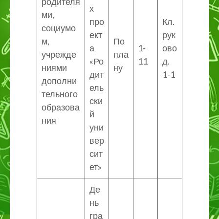
родителя
х
ми,
про
Кл.
социумо
ект
рук
м,
По
а
1-
ово
учрежде
пла
«Ро
11
д.
ниями
ну
дит
1-1
дополни
ель
тельного
ски
образова
й
ния
уни
вер
сит
ет»
Де
нь
гра