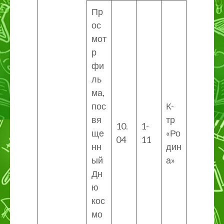
Пр
ос
мот
р
фи
ль
ма,
пос
К-
вя
тр
10.
1-
ще
«Ро
04
11
нн
дин
ый
а»
Дн
ю
кос
мо