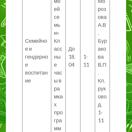
мо
Мо
ей
роз
се
ова
мь
А.В
и»
.
Семейно
Кл
Бур
е и
асс
До
ако
гендерно
ны
18.
1-
ва
е
е
04
11
В.П
воспитан
час
.
ие
ы в
Кл.
ра
рук
мка
ово
х
д.
про
1-
гра
11
мм