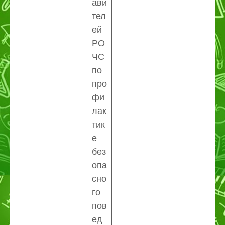
ави
тел
ей
РО
ЧС
по
про
фи
лак
тик
е
без
опа
сно
го
пов
ед