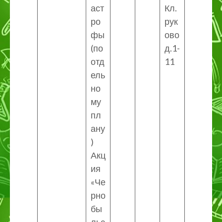
аст
Кл.
ро
рук
фы
ово
(по
д.1-
отд
11
ель
но
му
пл
ану
)
Акц
ия
«Че
рно
бы