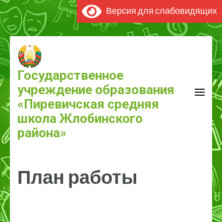
Версия для слабовидящих
Перейти
к
содержимому
Государственное
(нажмите
учреждение образования
Enter)
«Пиревичская средняя
школа Жлобинского
района»
План работы