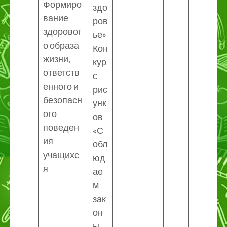
Формиро
здо
вание
ров
здоровог
ье»
о образа
Кон
жизни,
кур
ответств
с
енного и
рис
безопасн
унк
ого
ов
поведен
«С
ия
обл
учащихс
юд
я
ае
м
зак
он
ы