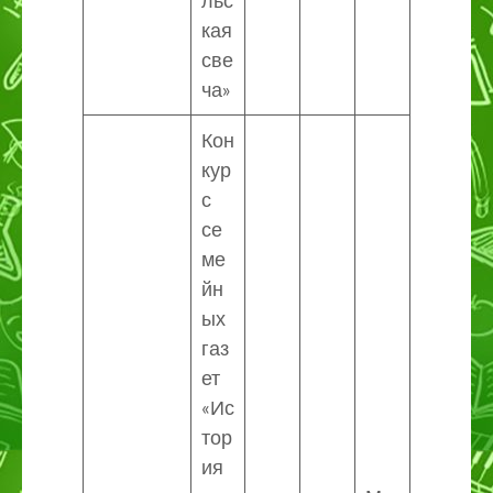
льс
кая
све
ча»
Кон
кур
с
се
ме
йн
ых
газ
ет
«Ис
тор
ия