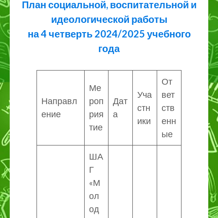
План социальной, воспитательной и
идеологической работы
на 4 четверть 2024/2025 учебного
года
От
Ме
Уча
вет
Направл
роп
Дат
стн
ств
ение
рия
а
ики
енн
тие
ые
ША
Г
«М
ол
од