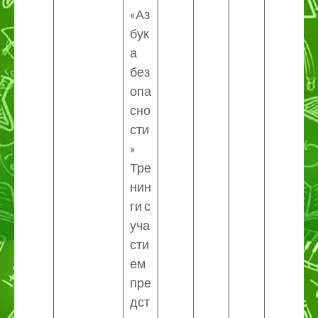
«Аз
бук
а
без
опа
сно
сти
»
Тре
нин
ги с
уча
сти
ем
пре
дст