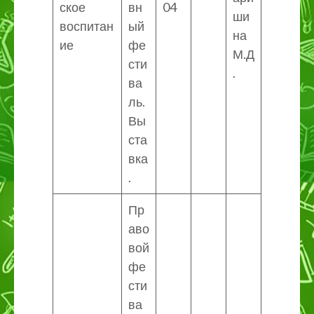
ское
вн
04
ши
воспитан
ый
на
ие
фе
М.Д
сти
.
ва
ль.
Вы
ста
вка
.
Пр
аво
вой
фе
сти
ва