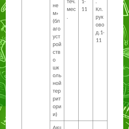
теч.
1-
.
не
мес
11
Кл.
м»
.
рук
(бл
ово
аго
д.1-
уст
11
рой
ств
о
шк
оль
ной
тер
рит
ори
и)
Акц