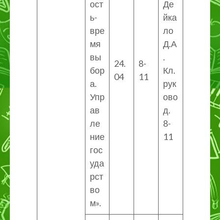
ост
Де
ь-
йка
вре
ло
мя
Д.А
вы
.
24.
8-
бор
Кл.
04
11
а.
рук
Упр
ово
ав
д.
ле
8-
ние
11
гос
уда
рст
во
м».