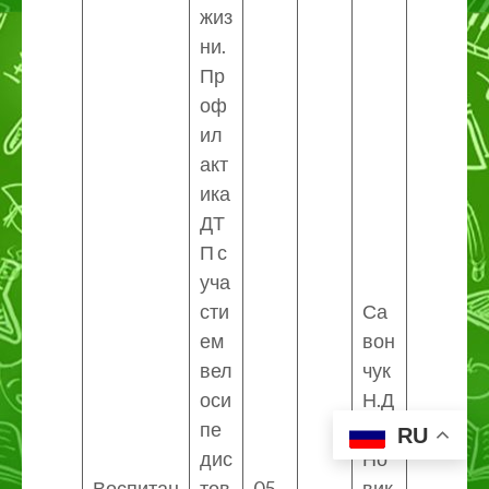
жиз
ни.
Пр
оф
ил
акт
ика
ДТ
П с
уча
сти
Са
ем
вон
вел
чук
оси
Н.Д
пе
.
RU
дис
Но
Воспитан
тов
05.
вик