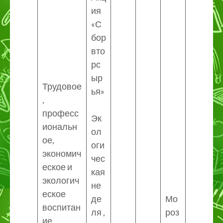
ия
«С
бор
вто
рс
ыр
Трудовое
ья»
,
професс
Эк
иональн
ол
ое,
оги
экономич
чес
еское и
кая
экологич
не
еское
де
Мо
воспитан
ля ,
роз
ие