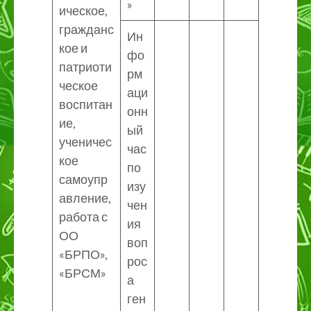
»
ическое,
гражданс
Ин
кое и
фо
патриоти
рм
ческое
аци
воспитан
онн
ие,
ый
ученичес
час
кое
по
самоупр
изу
авление,
чен
работа с
ия
ОО
воп
«БРПО»,
рос
«БРСМ»
а
ген