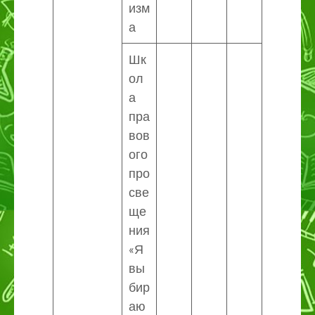
изм
а
Шк
ол
а
пра
вов
ого
про
све
ще
ния
«Я
вы
бир
аю