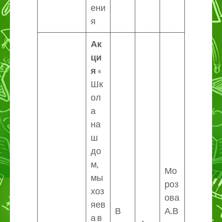
ени
я
Ак
ци
я
«
Шк
ол
а
на
ш
до
м,
Мо
мы
роз
хоз
ова
яев
В
А.В
а в