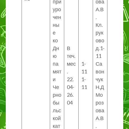
при
ова
уро
А.В
чен
.
ны
Кл.
е
рук
ко
ово
Дн
В
д.1-
ю
теч.
11
па
мес
1-
Са
мят
.
11
вон
и
22.
1-
чук
Че
04-
11
Н.Д
рно
26.
Мо
бы
04
роз
льс
ова
кой
А.В
кат
.