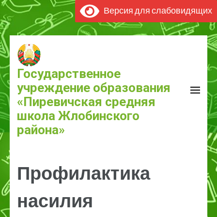
Версия для слабовидящих
Перейти
к
содержимому
Государственное
(нажмите
учреждение образования
Enter)
«Пиревичская средняя
школа Жлобинского
района»
Профилактика
насилия