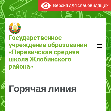
Версия для слабовидящих
Перейти
к
содержимому
Государственное
(нажмите
учреждение образования
Enter)
«Пиревичская средняя
школа Жлобинского
района»
Горячая линия