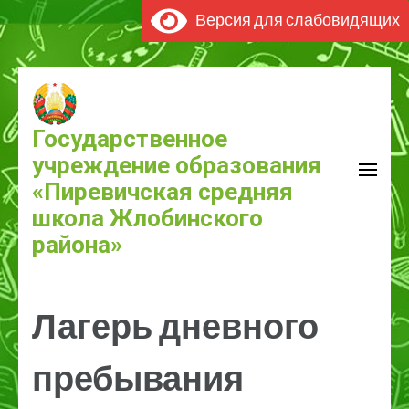
Версия для слабовидящих
Перейти
к
содержимому
Государственное
(нажмите
учреждение образования
Enter)
«Пиревичская средняя
школа Жлобинского
района»
Лагерь дневного
пребывания